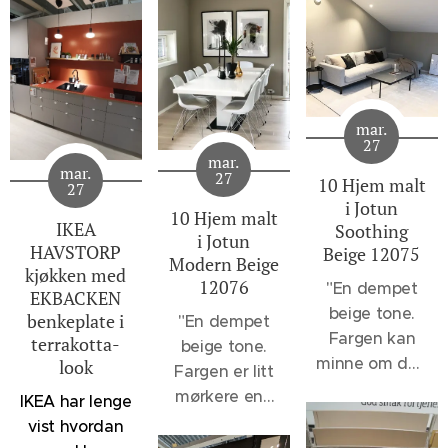
mar.
27
mar.
mar.
27
10 Hjem malt
27
i Jotun
10 Hjem malt
IKEA
Soothing
i Jotun
HAVSTORP
Beige 12075
Modern Beige
kjøkken med
12076
"
En dempet
EKBACKEN
beige tone.
benkeplate i
"En dempet
Fargen kan
terrakotta-
beige tone.
minne om den
look
Fargen er litt
velkjente 1140
mørkere enn
IKEA har lenge
Sand, men vil
12075
vist hvordan
oppleves et
Soothing