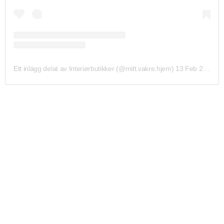
Ett inlägg delat av Interiørbutikker (@mitt.vakre.hjem)
13 Feb 2020 kl. 7:14 PST