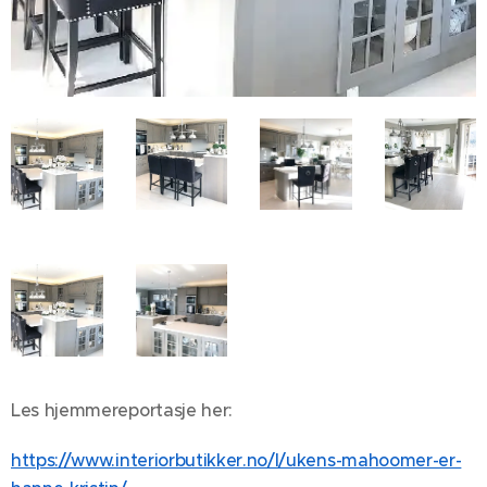
Les hjemmereportasje her:
https://www.interiorbutikker.no/l/ukens-mahoomer-er-