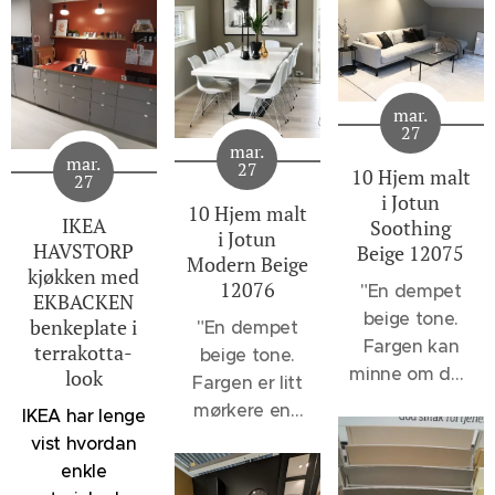
mar.
27
mar.
mar.
27
10 Hjem malt
27
i Jotun
10 Hjem malt
IKEA
Soothing
i Jotun
HAVSTORP
Beige 12075
Modern Beige
kjøkken med
12076
"
En dempet
EKBACKEN
beige tone.
benkeplate i
"En dempet
Fargen kan
terrakotta-
beige tone.
minne om den
look
Fargen er litt
velkjente 1140
mørkere enn
IKEA har lenge
Sand, men vil
12075
vist hvordan
oppleves et
Soothing
enkle
snev mer
Beige og 1140