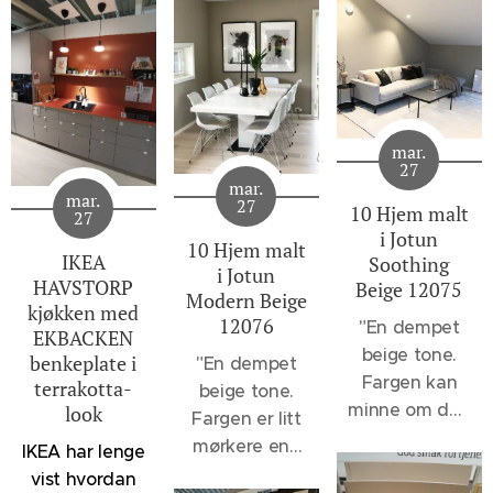
mar.
27
mar.
mar.
27
10 Hjem malt
27
i Jotun
10 Hjem malt
IKEA
Soothing
i Jotun
HAVSTORP
Beige 12075
Modern Beige
kjøkken med
12076
"
En dempet
EKBACKEN
beige tone.
benkeplate i
"En dempet
Fargen kan
terrakotta-
beige tone.
minne om den
look
Fargen er litt
velkjente 1140
mørkere enn
IKEA har lenge
Sand, men vil
12075
vist hvordan
oppleves et