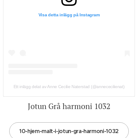
Visa detta inlägg på Instagram
Ett inlägg delat av Anne Cecilie Naterstad (@annececilienat)
Jotun Grå harmoni 1032
10-hjem-malt-i-jotun-gra-harmoni-1032