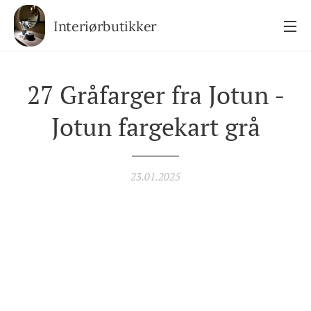
Interiørbutikker
27 Gråfarger fra Jotun -
Jotun fargekart grå
23.01.2025