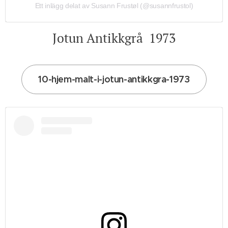
Ett inlägg delat av Susann Frustøl (@susannfrustol)
Jotun Antikkgrå 1973
10-hjem-malt-i-jotun-antikkgra-1973