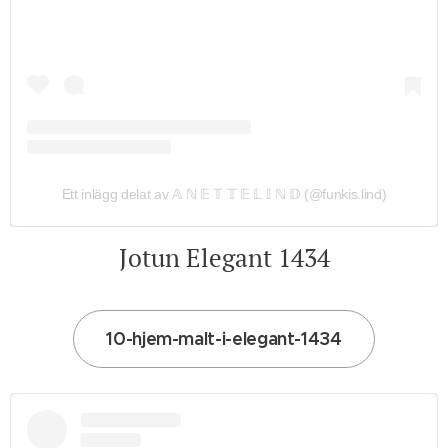
Ett inlägg delat av 𝔸 ℕ 𝔼 𝕋 𝕋 𝔼 𝕃 𝕀 ℕ 𝔻 (@funkis.lind)
Jotun Elegant 1434
10-hjem-malt-i-elegant-1434