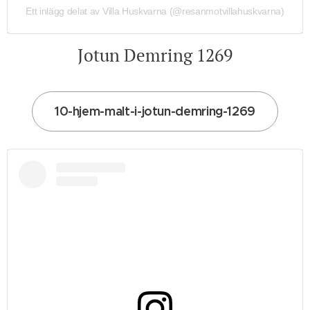
Ett inlägg delat av Villa Huskvarna (@resanmotvillahuskvarna)
Jotun Demring 1269
10-hjem-malt-i-jotun-demring-1269