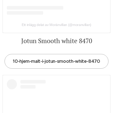
Ett inlägg delat av Moränvillan (@moranvillan)
Jotun Smooth white 8470
10-hjem-malt-i-jotun-smooth-white-8470