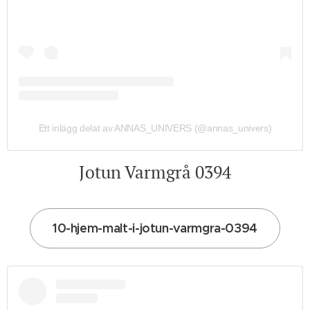
Ett inlägg delat av ANNAS_UNIVERS (@annas_univers)
Jotun Varmgrå 0394
10-hjem-malt-i-jotun-varmgra-0394