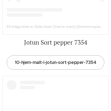
Ett inlägg delat av Sadia Aslam [Interior inspo] (@interiormypassion)
Jotun Sort pepper 7354
10-hjem-malt-i-jotun-sort-pepper-7354