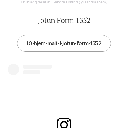
Ett inlägg delat av Sandra Östlind (@sandrashem)
Jotun Form 1352
10-hjem-malt-i-jotun-form-1352