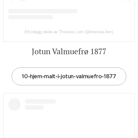
Ett inlägg delat av Therese Lien (@therese.lien)
Jotun Valmuefrø 1877
10-hjem-malt-i-jotun-valmuefro-1877