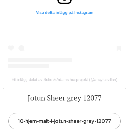
Visa detta inlägg på Instagram
Ett inlägg delat av Sofie & Adams husprojekt (@ancylusvillan)
Jotun Sheer grey 12077
10-hjem-malt-i-jotun-sheer-grey-12077