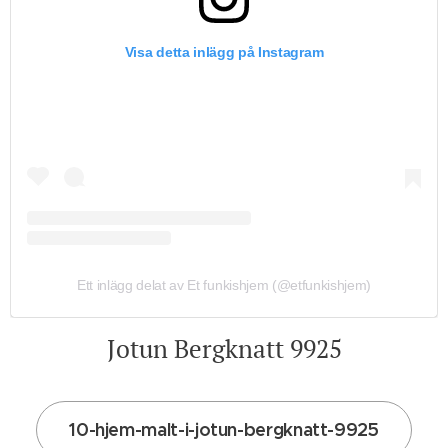
Visa detta inlägg på Instagram
Ett inlägg delat av Et funkishjem (@etfunkishjem)
Jotun Bergknatt 9925
10-hjem-malt-i-jotun-bergknatt-9925