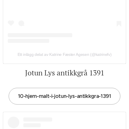
Ett inlägg delat av Katrine Fæster Agesen (@katrinefv)
Jotun Lys antikkgrå 1391
10-hjem-malt-i-jotun-lys-antikkgra-1391