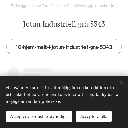
Ett inlägg delat av Tara Christina Feen-Rysst (@_tarachristina)
Jotun Industriell grå 5343
10-hjem-malt-i-jotun-industriell-gra-5343
Vi använder cookies för att möjliggöra en korrekt funktion
och säkerhet på vår hemsida, och för att erbjuda dig bästa
möjliga användarupplevelse.
Acceptera endast nödvändiga
Acceptera alla