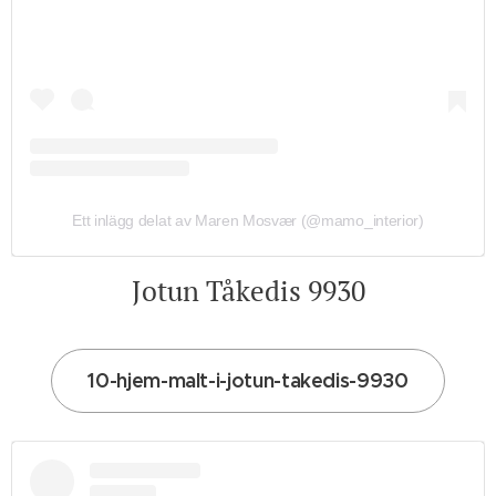
Ett inlägg delat av Maren Mosvær (@mamo_interior)
Jotun Tåkedis 9930
10-hjem-malt-i-jotun-takedis-9930