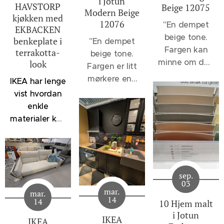
i Jotun
HAVSTORP
Beige 12075
Modern Beige
kjøkken med
12076
"
En dempet
EKBACKEN
beige tone.
benkeplate i
"En dempet
Fargen kan
terrakotta-
beige tone.
minne om den
look
Fargen er litt
velkjente 1140
mørkere enn
IKEA har lenge
Sand, men vil
12075
vist hvordan
oppleves et
Soothing
enkle
snev mer
Beige og 1140
materialer kan
dempet, - et
Sand, men
kombineres
svakt slør av
lysere enn
for å skape
noe sortaktig
klassikerne
kjøkken som
brer seg over
1929
føles både
fargen. 12075
sep.
Muskatnøtt og
moderne og
03
Soothing
1623
mar.
mar.
innbydende.
14
Beige er flott
14
10 Hjem malt
Marrakesh.
Denne
til en rekke
i Jotun
Disse fargene
løsningen
IKEA
IKEA