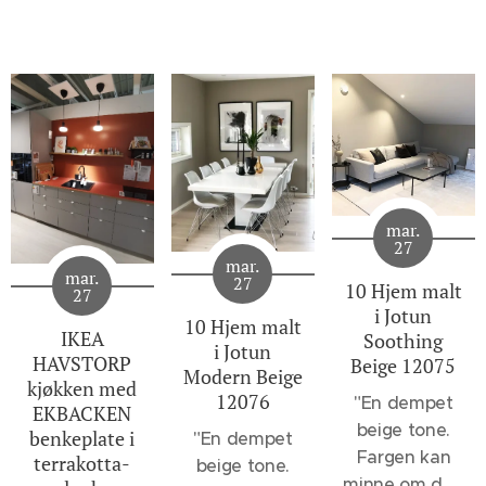
mar.
27
mar.
mar.
27
10 Hjem malt
27
i Jotun
10 Hjem malt
IKEA
Soothing
i Jotun
HAVSTORP
Beige 12075
Modern Beige
kjøkken med
12076
"
En dempet
EKBACKEN
beige tone.
benkeplate i
"En dempet
Fargen kan
terrakotta-
beige tone.
minne om den