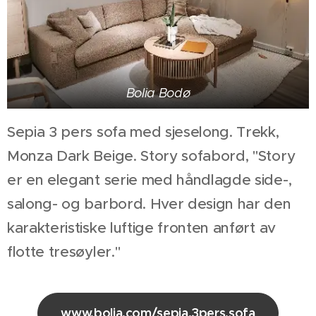
Bolia Bodø
Sepia 3 pers sofa med sjeselong. Trekk,
Monza Dark Beige. Story sofabord, "Story
er en elegant serie med hånd
lagde side-,
salong- og barbord. Hver design har den
karakteristiske luftige fronten anført av
flotte tresøyler."
www.bolia.com/sepia.3pers.sofa