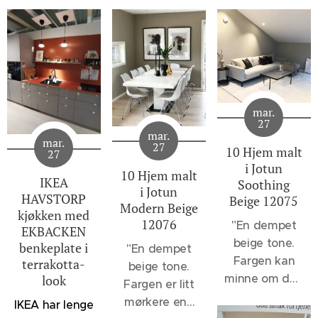
mar.
27
mar.
mar.
27
10 Hjem malt
27
i Jotun
10 Hjem malt
IKEA
Soothing
i Jotun
HAVSTORP
Beige 12075
Modern Beige
kjøkken med
12076
"
En dempet
EKBACKEN
beige tone.
benkeplate i
"En dempet
Fargen kan
terrakotta-
beige tone.
minne om den
look
Fargen er litt
velkjente 1140
mørkere enn
IKEA har lenge
Sand, men vil