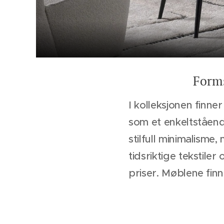
Forms
I kolleksjonen finn
som et enkeltståend
stilfull minimalisme
tidsriktige tekstiler
priser. Møblene finn