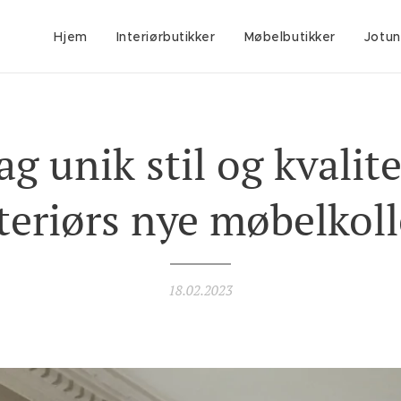
Hjem
Interiørbutikker
Møbelbutikker
Jotun
g unik stil og kvalit
teriørs nye møbelkol
18.02.2023