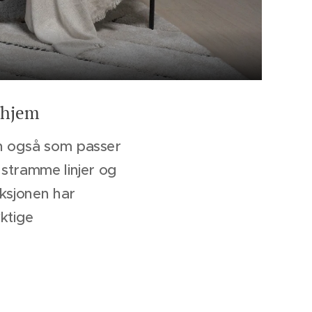
e hjem
en også som passer
 stramme linjer og
eksjonen har
yktige