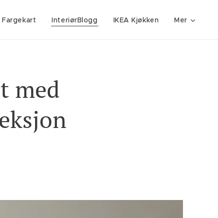
 Fargekart
InteriørBlogg
IKEA Kjøkken
Mer
et med
leksjon