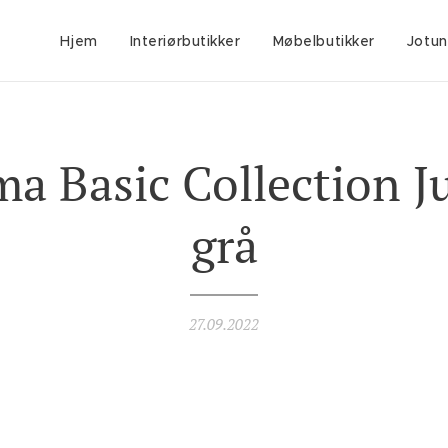
Hjem
Interiørbutikker
Møbelbutikker
Jotun
a Basic Collection J
grå
27.09.2022