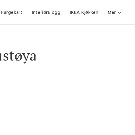
 Fargekart
InteriørBlogg
IKEA Kjøkken
Mer
ustøya