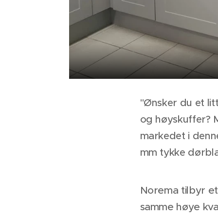
"Ønsker du et li
og høyskuffer? 
markedet i denne
mm tykke dørbla
Norema tilbyr et
samme høye kva