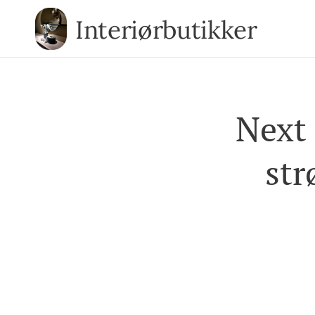
Interiørbutikker
Next
str