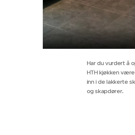
Har du vurdert å o
HTH kjøkken være 
inn i de lakkerte 
og skapdører.