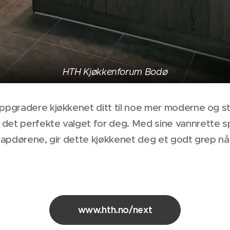
HTH Kjøkkenforum Bodø
ppgradere kjøkkenet ditt til noe mer moderne og stil
det perfekte valget for deg. Med sine vannrette sp
skapdørene, gir dette kjøkkenet deg et godt grep nå
www.hth.no/next