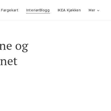
 Fargekart
InteriørBlogg
IKEA Kjøkken
Mer
ne og
gnet