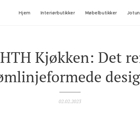
Hjem
Interiørbutikker
Møbelbutikker
Jotun
 HTH Kjøkken: Det re
ømlinjeformede desi
02.02.2023