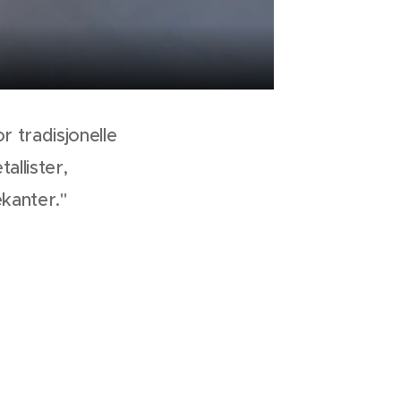
or tradis
jonelle
allister,
ekanter."