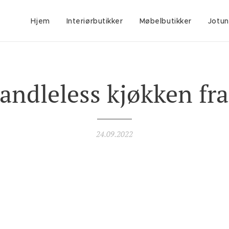
Hjem
Interiørbutikker
Møbelbutikker
Jotun
andleless kjøkken fra
24.09.2022