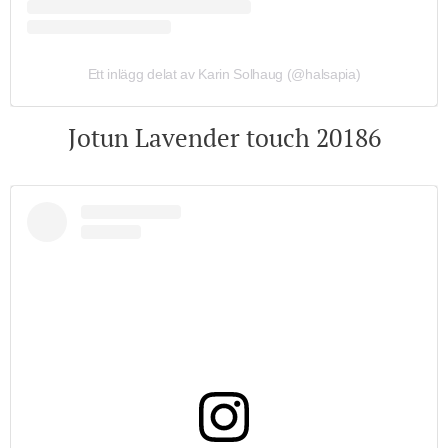
Ett inlägg delat av Karin Solhaug (@halsapia)
Jotun Lavender touch 20186