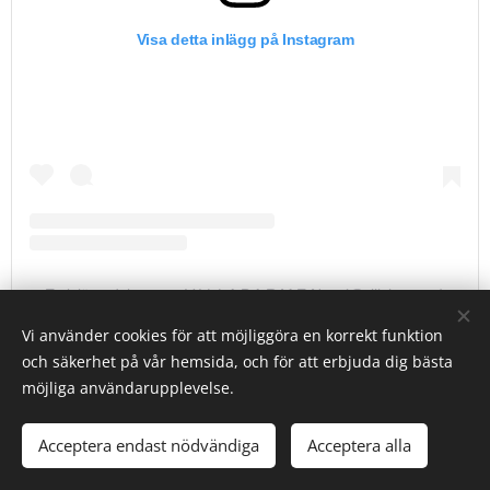
Visa detta inlägg på Instagram
Ett inlägg delat av 〰️ V I L L A B A R M E N 〰️ (@villabarmen)
Vi använder cookies för att möjliggöra en korrekt funktion
Jotun Present 12180
och säkerhet på vår hemsida, och för att erbjuda dig bästa
möjliga användarupplevelse.
Acceptera endast nödvändiga
Acceptera alla