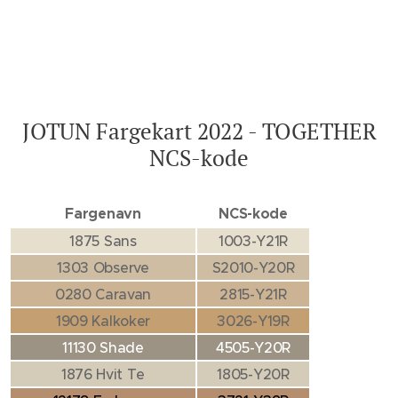
JOTUN Fargekart 2022 - TOGETHER
NCS-kode
Fargenavn
NCS-kode
1875 Sans
1003-Y21R
1303 Observe
S2010-Y20R
0280 Caravan
2815-Y21R
1909 Kalkoker
3026-Y19R
11130 Shade
4505-Y20R
1876 Hvit Te
1805-Y20R