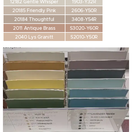
12182 Gentle Whisper
1903-Y32R
20185 Friendly Pink
2606-Y50R
20184 Thoughtful
3408-Y54R
2011 Antique Brass
S3020-Y60R
2040 Lys Granitt
S2010-Y50R