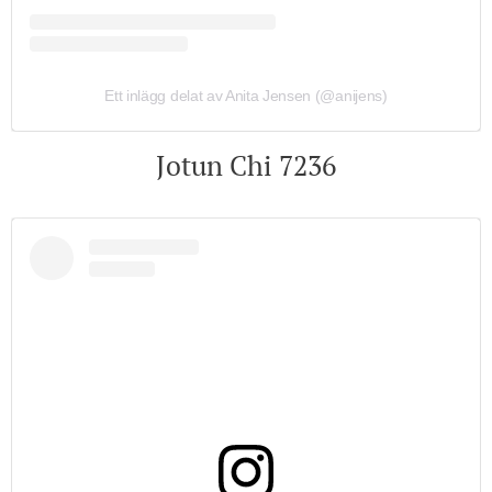
Ett inlägg delat av Anita Jensen (@anijens)
Jotun Chi 7236