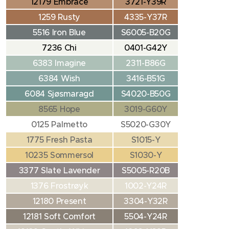
12179 Embrace
3721-Y39R
1259 Rusty
4335-Y37R
5516 Iron Blue
S6005-B20G
7236 Chi
0401-G42Y
6383 Imagine
2311-B86G
6384 Wish
3416-B51G
6084 Sjøsmaragd
S4020-B50G
8565 Hope
3019-G60Y
0125 Palmetto
S5020-G30Y
1775 Fresh Pasta
S1015-Y
10235 Sommersol
S1030-Y
3377 Slate Lavender
S5005-R20B
1376 Frostrøyk
1002-Y24R
12180 Present
3304-Y32R
12181 Soft Comfort
5504-Y24R