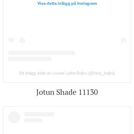
Visa detta inlägg på Instagram
Ett inlägg delat av Louise Lykke Bojko (@louly_bojko)
Jotun Shade 11130