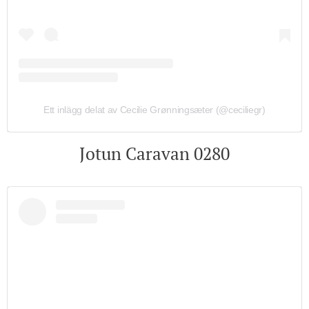
Ett inlägg delat av Cecilie Grønningsæter (@ceciliegr)
Jotun Caravan 0280