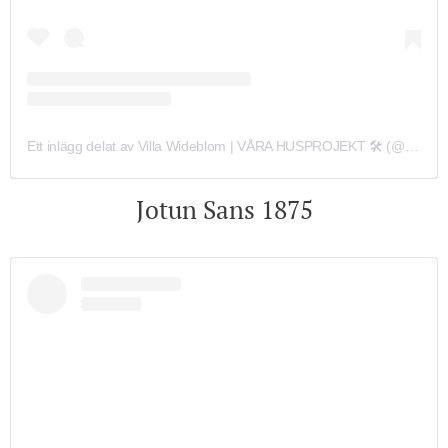
Ett inlägg delat av Villa Wideblom | VÅRA HUSPROJEKT 🛠️ (@villawideblom)
Jotun Sans 1875