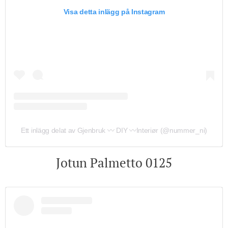
Visa detta inlägg på Instagram
Ett inlägg delat av Gjenbruk 〰️ DIY 〰️Interiør (@nummer_ni)
Jotun Palmetto 0125