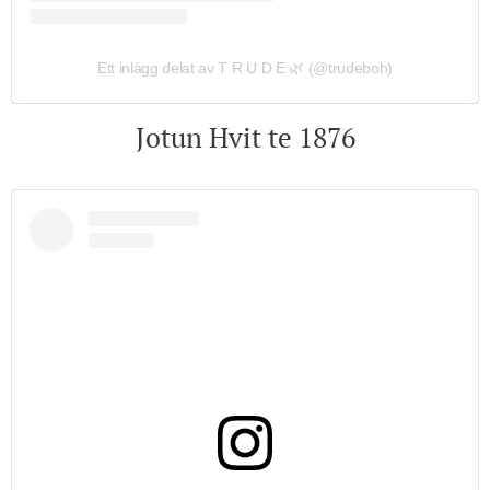
Ett inlägg delat av T R U D E 🌿 (@trudeboh)
Jotun Hvit te 1876