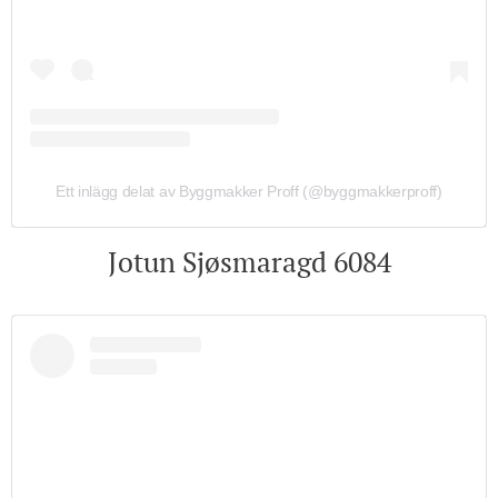
Ett inlägg delat av Byggmakker Proff (@byggmakkerproff)
Jotun Sjøsmaragd 6084