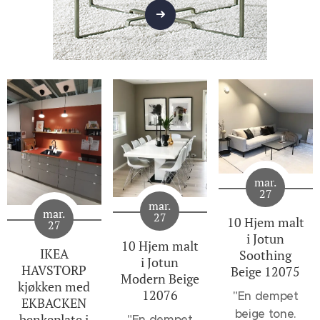
mar.
27
mar.
mar.
27
10 Hjem malt
27
i Jotun
10 Hjem malt
IKEA
Soothing
i Jotun
HAVSTORP
Beige 12075
Modern Beige
kjøkken med
12076
"
En dempet
EKBACKEN
beige tone.
benkeplate i
"En dempet