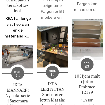
Fargen kan
terrakotta-
beige tone.
minne om den
look
Fargen er litt
velkjente 1140
mørkere enn
IKEA har lenge
Sand, men vil
12075
vist hvordan
oppleves et
Soothing
enkle
snev mer
Beige og 1140
materialer kan
dempet, - et
Sand, men
kombineres
svakt slør av
lysere enn
for å skape
noe sortaktig
klassikerne
kjøkken som
brer seg over
1929
føles både
fargen. 12075
sep.
Muskatnøtt og
moderne og
03
Soothing
1623
mar.
mar.
innbydende.
14
Beige er flott
14
10 Hjem malt
Marrakesh.
Denne
til en rekke
i Jotun
Disse fargene
løsningen
IKEA
IKEA
lysere hvite
Embrace
står for øvrig
LERHYTTAN
med
MANNARP:
12179
og beige
svært godt
Sort møter
HAVSTORP
Ny sofa-serie
toner.
12075
Jotun Masala:
sammen.
"En lun
i Saxemara
fronter i lys
Soothing