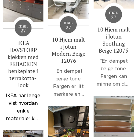
mar.
27
mar.
mar.
27
10 Hjem malt
27
i Jotun
10 Hjem malt
IKEA
Soothing
i Jotun
HAVSTORP
Beige 12075
Modern Beige
kjøkken med
12076
"
En dempet
EKBACKEN
beige tone.
benkeplate i
"En dempet
Fargen kan
terrakotta-
beige tone.
minne om den
look
Fargen er litt
velkjente 1140
mørkere enn
IKEA har lenge
Sand, men vil
12075
vist hvordan
oppleves et
Soothing
enkle
snev mer
Beige og 1140
materialer kan
dempet, - et
Sand, men
kombineres
svakt slør av
lysere enn
for å skape