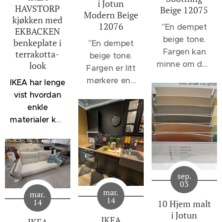
i Jotun
HAVSTORP
Beige 12075
Modern Beige
kjøkken med
12076
"
En dempet
EKBACKEN
beige tone.
benkeplate i
"En dempet
Fargen kan
terrakotta-
beige tone.
minne om den
look
Fargen er litt
velkjente 1140
mørkere enn
IKEA har lenge
Sand, men vil
12075
vist hvordan
oppleves et
Soothing
enkle
snev mer
Beige og 1140
materialer kan
dempet, - et
Sand, men
kombineres
svakt slør av
lysere enn
for å skape
noe sortaktig
klassikerne
kjøkken som
brer seg over
1929
føles både
fargen. 12075
sep.
Muskatnøtt og
moderne og
03
Soothing
1623
mar.
mar.
innbydende.
14
Beige er flott
14
10 Hjem malt
Marrakesh.
Denne
til en rekke
i Jotun
Disse fargene
løsningen
IKEA