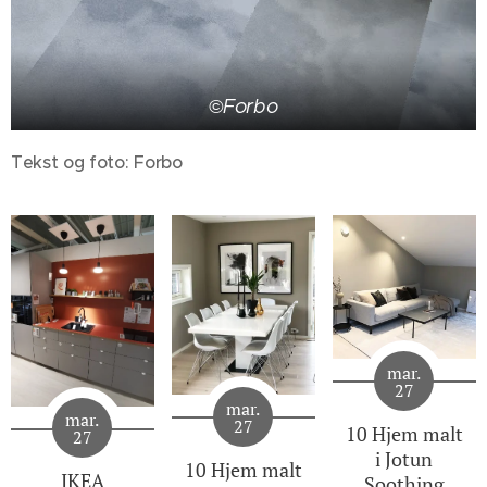
©Forbo
Tekst og foto: Forbo
mar.
27
mar.
mar.
27
10 Hjem malt
27
i Jotun
10 Hjem malt
IKEA
Soothing