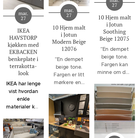
27
mar.
mar.
27
10 Hjem malt
27
i Jotun
10 Hjem malt
IKEA
Soothing
i Jotun
HAVSTORP
Beige 12075
Modern Beige
kjøkken med
12076
"
En dempet
EKBACKEN
beige tone.
benkeplate i
"En dempet
Fargen kan
terrakotta-
beige tone.
minne om den
look
Fargen er litt
velkjente 1140
mørkere enn
IKEA har lenge
Sand, men vil
12075
vist hvordan
oppleves et
Soothing
enkle
snev mer
Beige og 1140
materialer kan
dempet, - et
Sand, men
kombineres
svakt slør av
lysere enn
for å skape
noe sortaktig
klassikerne
kjøkken som
brer seg over
1929
føles både