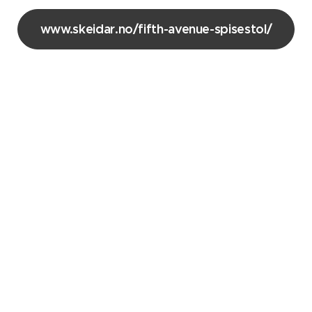
www.skeidar.no/fifth-avenue-spisestol/