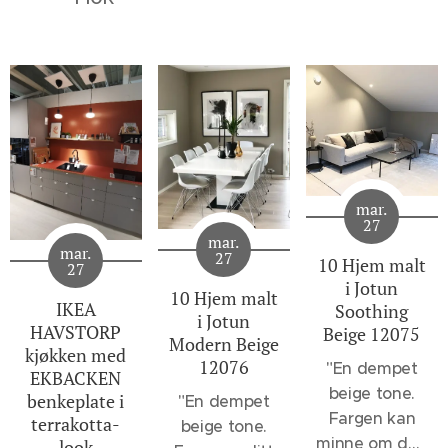
mar.
27
mar.
mar.
27
10 Hjem malt
27
i Jotun
10 Hjem malt
IKEA
Soothing
i Jotun
HAVSTORP
Beige 12075
Modern Beige
kjøkken med
12076
"
En dempet
EKBACKEN
beige tone.
benkeplate i
"En dempet
Fargen kan
terrakotta-
beige tone.
minne om den
look