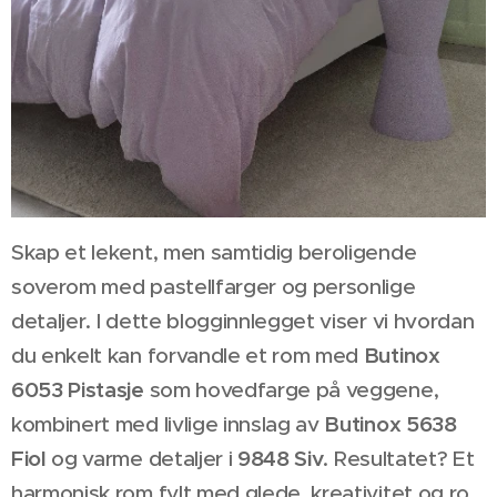
Skap et lekent, men samtidig beroligende
soverom med pastellfarger og personlige
detaljer. I dette blogginnlegget viser vi hvordan
du enkelt kan forvandle et rom med
Butinox
6053 Pistasje
som hovedfarge på veggene,
kombinert med livlige innslag av
Butinox 5638
Fiol
og varme detaljer i
9848 Siv
. Resultatet? Et
harmonisk rom fylt med glede, kreativitet og ro.