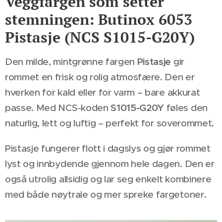
Veggfargen som setter
stemningen: Butinox 6053
Pistasje (NCS S1015-G20Y)
Den milde, mintgrønne fargen
Pistasje
gir
rommet en frisk og rolig atmosfære. Den er
hverken for kald eller for varm – bare akkurat
passe. Med NCS-koden
S1015-G20Y
føles den
naturlig, lett og luftig – perfekt for soverommet.
Pistasje fungerer flott i dagslys og gjør rommet
lyst og innbydende gjennom hele dagen. Den er
også utrolig allsidig og lar seg enkelt kombinere
med både nøytrale og mer spreke fargetoner.