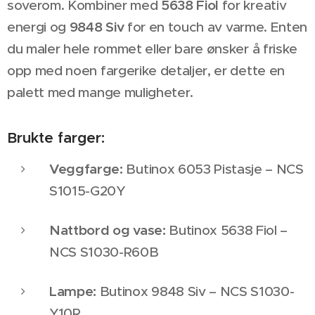
soverom. Kombiner med
5638 Fiol
for kreativ
energi og
9848 Siv
for en touch av varme. Enten
du maler hele rommet eller bare ønsker å friske
opp med noen fargerike detaljer, er dette en
palett med mange muligheter.
Brukte farger:
Veggfarge:
Butinox 6053 Pistasje – NCS
S1015-G20Y
Nattbord og vase:
Butinox 5638 Fiol –
NCS S1030-R60B
Lampe:
Butinox 9848 Siv – NCS S1030-
Y10R