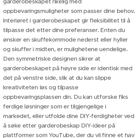
garderobeskapet rikelig med
oppbevaringsmuligheter som passer dine behov.
Interiøret i garderobeskapet gir fleksibilitet til å
tilpasse det etter dine preferanser. Enten du
ønsker en skuffekommode nederst eller hyller
og skuffer i midten, er mulighetene uendelige.
Den symmetriske designen sikrer at
garderobeskapet på høyre side er identisk med
det på venstre side, slik at du kan slippe
kreativiteten løs og tilpasse
oppbevaringsplassen din. Du kan utforske fiks
ferdige løsninger som er tilgjengelige i
markedet, eller utfolde dine DIY-ferdigheter ved
å søke etter garderobeskap DIY-ideer på
plattformer som YouTube, der du vil finne et hav