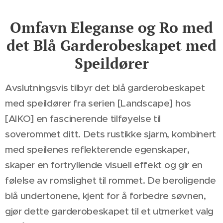
Omfavn Eleganse og Ro med
det Blå Garderobeskapet med
Speildører
Avslutningsvis tilbyr det blå garderobeskapet
med speildører fra serien [Landscape] hos
[AIKO] en fascinerende tilføyelse til
soverommet ditt. Dets rustikke sjarm, kombinert
med speilenes reflekterende egenskaper,
skaper en fortryllende visuell effekt og gir en
følelse av romslighet til rommet. De beroligende
blå undertonene, kjent for å forbedre søvnen,
gjør dette garderobeskapet til et utmerket valg