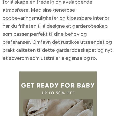
for å skape en fredelig og avslappende
atmosfære. Med sine generøse
oppbevaringsmuligheter og tilpassbare interiør
har du friheten til å designe et garderobeskap
som passer perfekt til dine behov og
preferanser. Omfavn det rustikke utseendet og
praktikaliteten til dette garderobeskapet og nyt
et soverom som utstråler eleganse og ro.