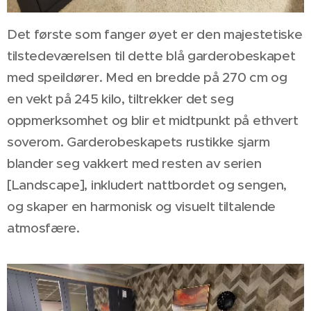
Det første som fanger øyet er den majestetiske
tilstedeværelsen til dette blå garderobeskapet
med speildører. Med en bredde på 270 cm og
en vekt på 245 kilo, tiltrekker det seg
oppmerksomhet og blir et midtpunkt på ethvert
soverom. Garderobeskapets rustikke sjarm
blander seg vakkert med resten av serien
[Landscape], inkludert nattbordet og sengen,
og skaper en harmonisk og visuelt tiltalende
atmosfære.