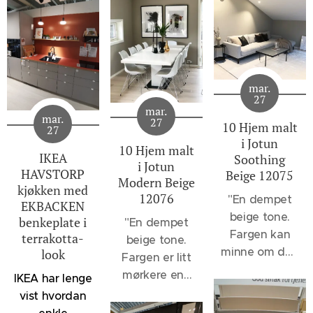
mar.
27
mar.
mar.
27
10 Hjem malt
27
i Jotun
10 Hjem malt
IKEA
Soothing
i Jotun
HAVSTORP
Beige 12075
Modern Beige
kjøkken med
12076
"
En dempet
EKBACKEN
beige tone.
benkeplate i
"En dempet
Fargen kan
terrakotta-
beige tone.
minne om den
look
Fargen er litt
velkjente 1140
mørkere enn
IKEA har lenge
Sand, men vil
12075
vist hvordan
oppleves et
Soothing