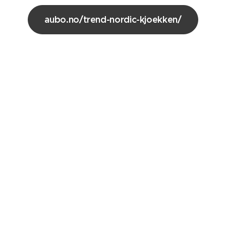
aubo.no/trend-nordic-kjoekken/