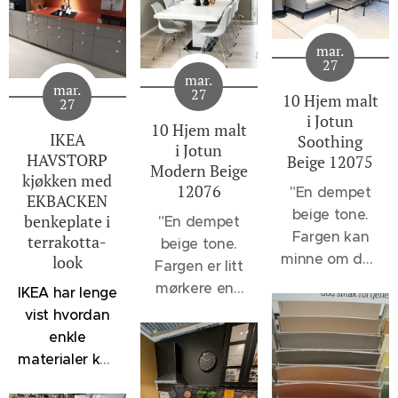
mar.
27
mar.
mar.
27
10 Hjem malt
27
i Jotun
10 Hjem malt
IKEA
Soothing
i Jotun
HAVSTORP
Beige 12075
Modern Beige
kjøkken med
12076
"
En dempet
EKBACKEN
beige tone.
benkeplate i
"En dempet
Fargen kan
terrakotta-
beige tone.
minne om den
look
Fargen er litt
velkjente 1140
mørkere enn
IKEA har lenge
Sand, men vil
12075
vist hvordan
oppleves et
Soothing
enkle
snev mer
Beige og 1140
materialer kan
dempet, - et
Sand, men
kombineres
svakt slør av