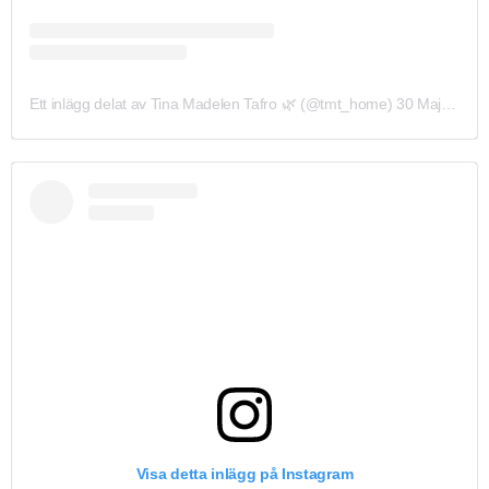
Ett inlägg delat av Tina️ Madelen Tafro 🌿 (@tmt_home)
30 Maj 2019 kl. 11:31 PDT
Visa detta inlägg på Instagram