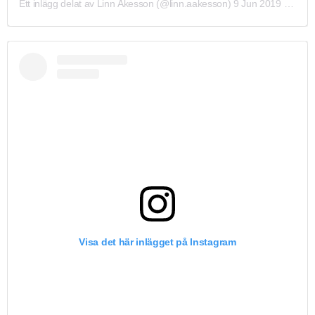
Ett inlägg delat av Linn Åkesson (@linn.aakesson)
9 Jun 2019 kl. 12:02 PDT
Visa det här inlägget på Instagram