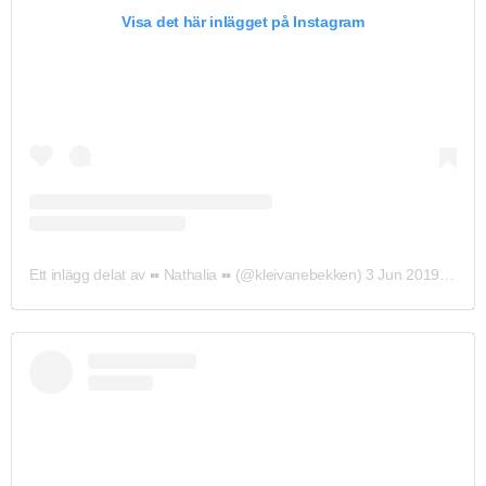
Visa det här inlägget på Instagram
Ett inlägg delat av ▪▪ Nathalia ▪▪ (@kleivanebekken)
3 Jun 2019 kl. 12:40 PDT