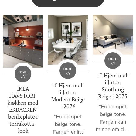
mar.
27
mar.
mar.
27
10 Hjem malt
27
i Jotun
10 Hjem malt
IKEA
Soothing
i Jotun
HAVSTORP
Beige 12075
Modern Beige
kjøkken med
12076
"
En dempet
EKBACKEN
beige tone.
benkeplate i
"En dempet
Fargen kan
terrakotta-
beige tone.
minne om den
look
Fargen er litt