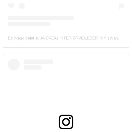
Ett inlägg delat av ANDREA | INTERIØRVEILEDER 🇧🇻 (@andrea.gravningen)