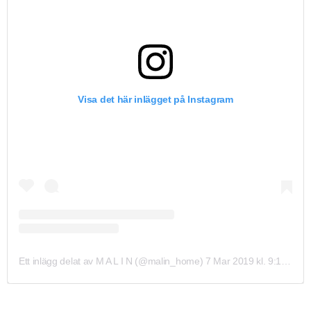
Visa det här inlägget på Instagram
Ett inlägg delat av M A L I N (@malin_home)
7 Mar 2019 kl. 9:10 PST