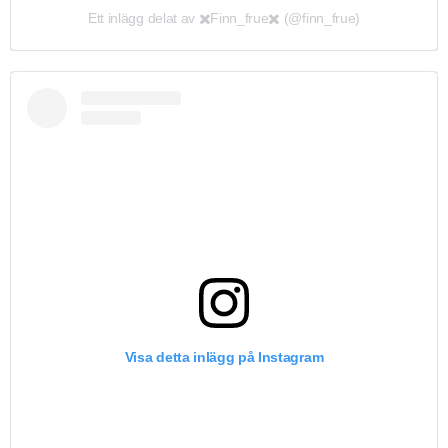
Ett inlägg delat av ✖️Finn_frue✖️ (@finn_frue)
Visa detta inlägg på Instagram