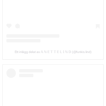
Ett inlägg delat av 𝔸 ℕ 𝔼 𝕋 𝕋 𝔼 𝕃 𝕀 ℕ 𝔻 (@funkis.lind)