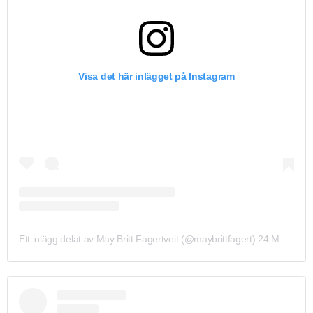
Visa det här inlägget på Instagram
Ett inlägg delat av May Britt Fagertveit (@maybrittfagert)
24 Maj 2019 kl. 1:51 PDT