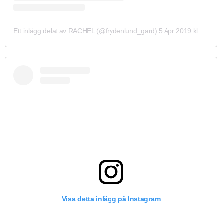
Ett inlägg delat av RACHEL (@frydenlund_gard)
5 Apr 2019 kl. 9:06 PDT
Visa detta inlägg på Instagram