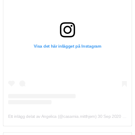
Visa det här inlägget på Instagram
Ett inlägg delat av Angelica (@casamia.mitthjem)
30 Sep 2020 kl. 2:43 PDT