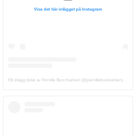
Visa det här inlägget på Instagram
Ett inlägg delat av Pernille Bure Karlsen (@pernilleburekarlsen)
10 Jul