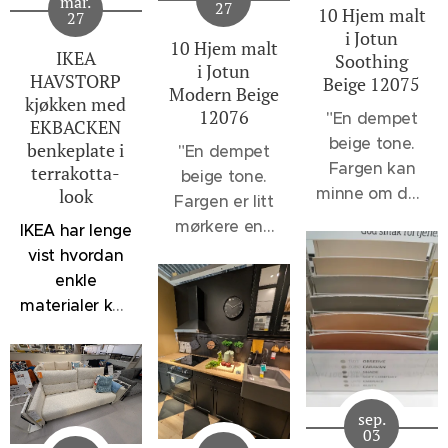
mar.
27
10 Hjem malt
27
i Jotun
10 Hjem malt
IKEA
Soothing
i Jotun
HAVSTORP
Beige 12075
Modern Beige
kjøkken med
12076
"
En dempet
EKBACKEN
beige tone.
benkeplate i
"En dempet
Fargen kan
terrakotta-
beige tone.
minne om den
look
Fargen er litt
velkjente 1140
mørkere enn
IKEA har lenge
Sand, men vil
12075
vist hvordan
oppleves et
Soothing
enkle
snev mer
Beige og 1140
materialer kan
dempet, - et
Sand, men
kombineres
svakt slør av
lysere enn
for å skape
noe sortaktig
klassikerne
kjøkken som
brer seg over
1929
føles både
fargen. 12075
sep.
Muskatnøtt og
moderne og
03
Soothing