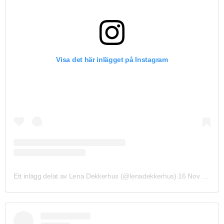
Visa det här inlägget på Instagram
Ett inlägg delat av Lena Dekkerhus (@lenadekkerhus)
16 Nov 2018 kl. 10:31 PST