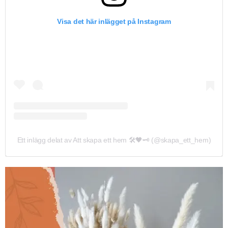
Visa det här inlägget på Instagram
Ett inlägg delat av Att skapa ett hem 🛠🖤🗝 (@skapa_ett_hem)