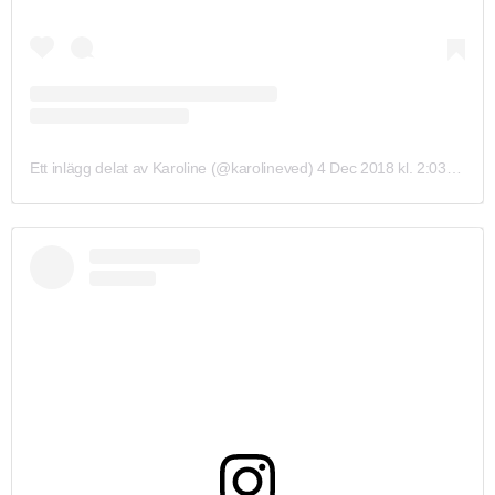
Ett inlägg delat av Karoline (@karolineved)
4 Dec 2018 kl. 2:03 PST