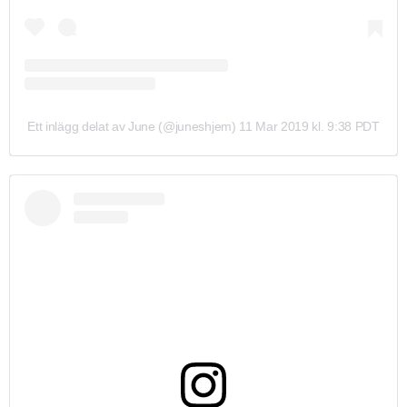
Ett inlägg delat av June (@juneshjem)
11 Mar 2019 kl. 9:38 PDT