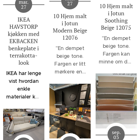
mar.
27
10 Hjem malt
27
i Jotun
10 Hjem malt
IKEA
Soothing
i Jotun
HAVSTORP
Beige 12075
Modern Beige
kjøkken med
12076
"
En dempet
EKBACKEN
beige tone.
benkeplate i
"En dempet
Fargen kan
terrakotta-
beige tone.
minne om den
look
Fargen er litt
velkjente 1140
mørkere enn
IKEA har lenge
Sand, men vil
12075
vist hvordan
oppleves et
Soothing
enkle
snev mer
Beige og 1140
materialer kan
dempet, - et
Sand, men
kombineres
svakt slør av
lysere enn
for å skape
noe sortaktig
klassikerne
kjøkken som
brer seg over
1929
føles både
fargen. 12075
sep.
Muskatnøtt og
moderne og
03
Soothing