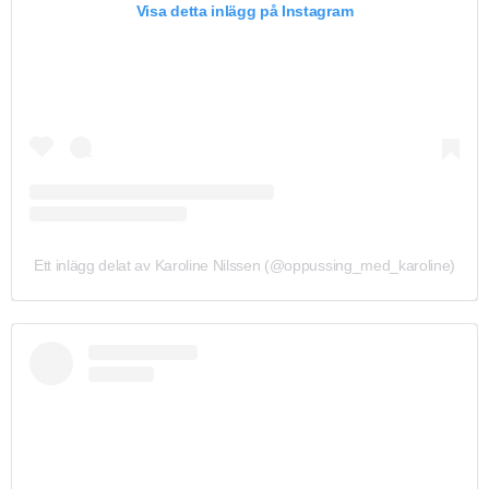
Visa detta inlägg på Instagram
Ett inlägg delat av Karoline Nilssen (@oppussing_med_karoline)