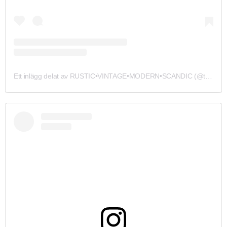
Ett inlägg delat av RUSTIC•VINTAGE•MODERN•SCANDIC (@torpet172)