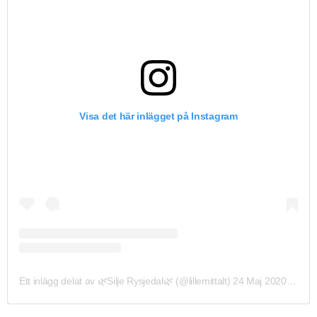
Visa det här inlägget på Instagram
Ett inlägg delat av 🌿Silje Rysjedal🌿 (@lillemittalt)
24 Maj 2020 kl. 3:47 PDT