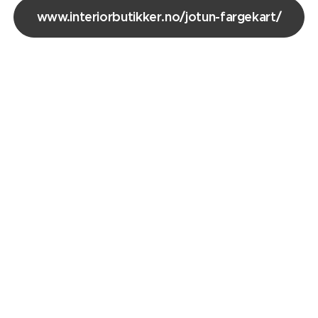
www.interiorbutikker.no/jotun-fargekart/