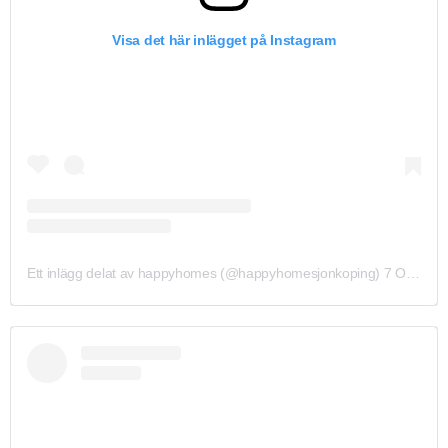
Visa det här inlägget på Instagram
Ett inlägg delat av happyhomes (@happyhomesjonkoping)
7 Okt 2019 kl. 10:24 PDT