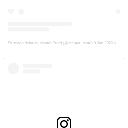
Ett inlägg delat av Montér Stord (@monter_stord)
9 Jan 2020 kl. 2:57 PST