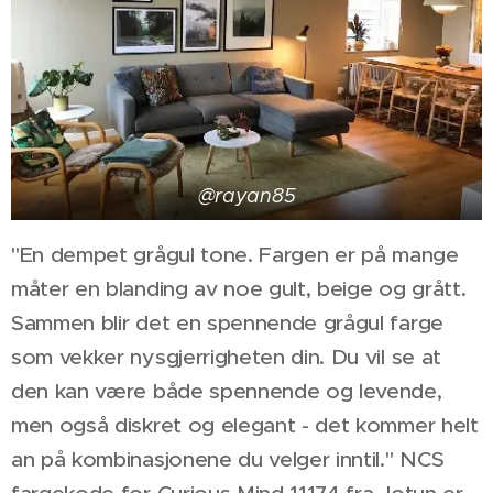
@rayan85
"En dempet grågul tone. Fargen er på mange
måter en blanding av noe gult, beige og grått.
Sammen blir det en spennende grågul farge
som vekker nysgjerrigheten din.
Du vil se at
den kan være både spennende og levende,
men også diskret og elegant - det kommer helt
an på kombinasjonene du velger inntil." NCS
fargekode for Curious Mind 11174 fra Jotun er