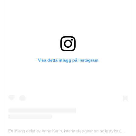
Visa detta inlägg på Instagram
Ett inlägg delat av Anne Karin, interiørdesignar og boligstylist (@ak_interiorhjelp)