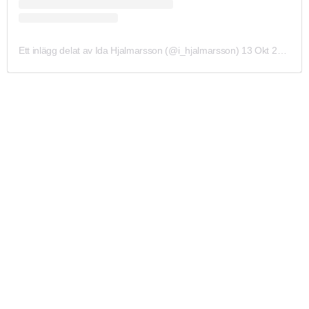
Ett inlägg delat av Ida Hjalmarsson (@i_hjalmarsson)
13 Okt 2020 kl. 9:19 PDT