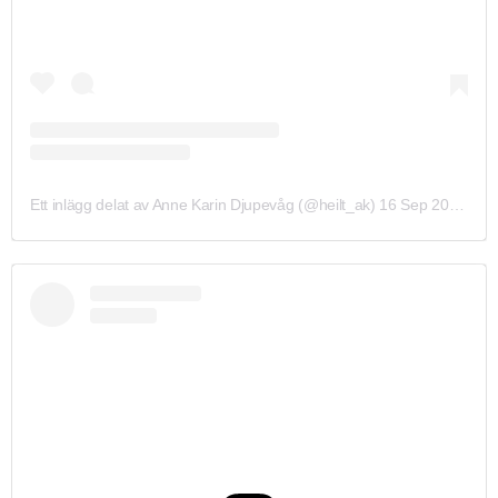
Ett inlägg delat av Anne Karin Djupevåg (@heilt_ak)
16 Sep 2019 kl. 11:30 PDT