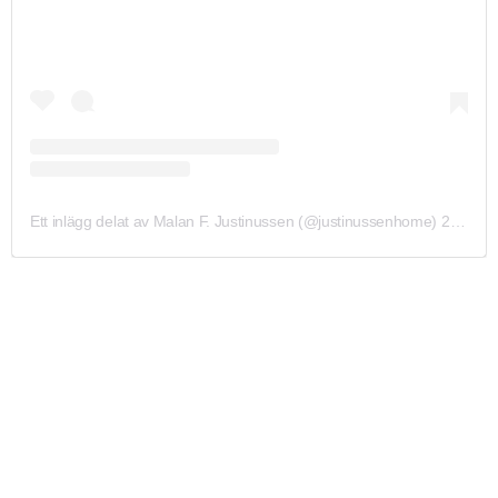
Ett inlägg delat av Malan F. Justinussen (@justinussenhome)
29 Sep 2020 kl. 12:16 PDT