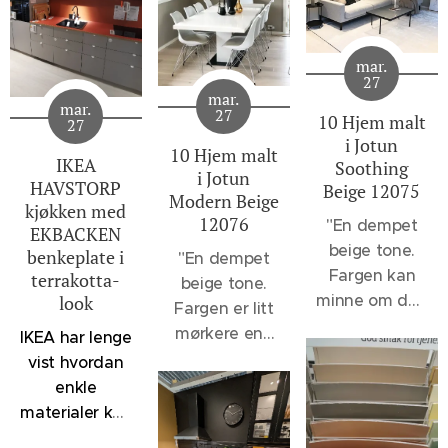
mar.
27
mar.
mar.
27
10 Hjem malt
27
i Jotun
10 Hjem malt
IKEA
Soothing
i Jotun
HAVSTORP
Beige 12075
Modern Beige
kjøkken med
12076
"
En dempet
EKBACKEN
beige tone.
benkeplate i
"En dempet
Fargen kan
terrakotta-
beige tone.
minne om den
look
Fargen er litt
velkjente 1140
mørkere enn
IKEA har lenge
Sand, men vil
12075
vist hvordan
oppleves et
Soothing
enkle
snev mer
Beige og 1140
materialer kan
dempet, - et
Sand, men
kombineres