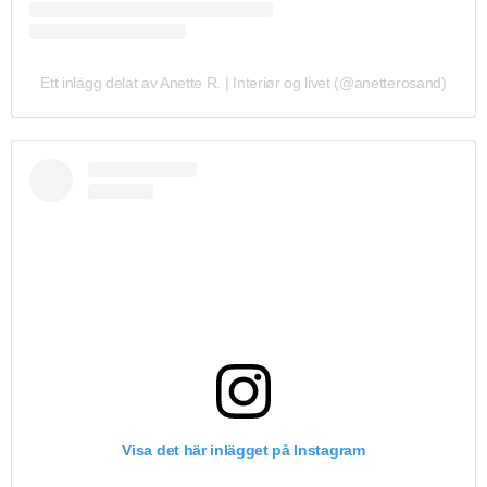
Ett inlägg delat av Anette R. | Interiør og livet (@anetterosand)
Visa det här inlägget på Instagram