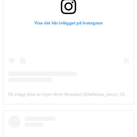
Visa det här inlägget på Instagram
Ett inlägg delat av Inger-Anne Almestad (@bellablaa_decor)
18 Jan 2020 kl. 1:19 PST