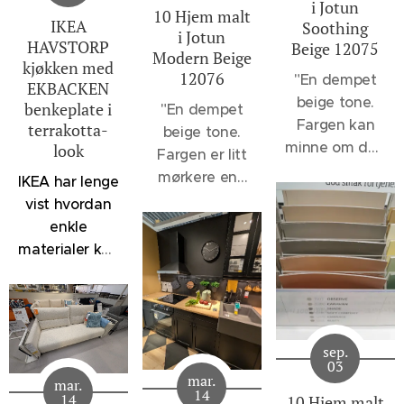
i Jotun
10 Hjem malt
IKEA
Soothing
i Jotun
HAVSTORP
Beige 12075
Modern Beige
kjøkken med
12076
"
En dempet
EKBACKEN
beige tone.
benkeplate i
"En dempet
Fargen kan
terrakotta-
beige tone.
minne om den
look
Fargen er litt
velkjente 1140
mørkere enn
IKEA har lenge
Sand, men vil
12075
vist hvordan
oppleves et
Soothing
enkle
snev mer
Beige og 1140
materialer kan
dempet, - et
Sand, men
kombineres
svakt slør av
lysere enn
for å skape
noe sortaktig
klassikerne
kjøkken som
brer seg over
1929
føles både
fargen. 12075
sep.
Muskatnøtt og
moderne og
03
Soothing
1623
mar.
mar.
innbydende.
14
Beige er flott
14
10 Hjem malt
Marrakesh.