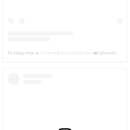
Ett inlägg delat av 𝟷𝟽𝟶𝚔𝚟𝚖 𝙷-𝚑𝚞𝚜 𝚖𝚎𝚍 𝙰-𝚑𝚞𝚜 🏡 (@husdrommen.skane)