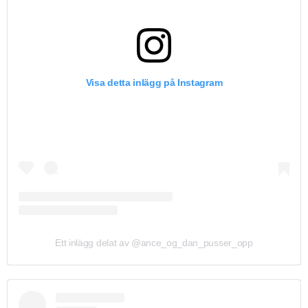
Visa detta inlägg på Instagram
Ett inlägg delat av @ance_og_dan_pusser_opp