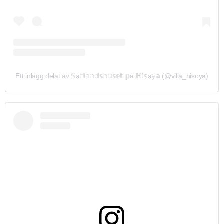
Ett inlägg delat av 𝕊ø𝕣𝕝𝕒𝕟𝕕𝕤𝕙𝕦𝕤𝕖𝕥 𝕡å ℍ𝕚𝕤ø𝕪𝕒 (@villa_hisoya)