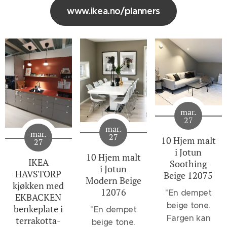
www.ikea.no/planners
mar.
27
mar.
mar.
27
10 Hjem malt
27
i Jotun
10 Hjem malt
IKEA
Soothing
i Jotun
HAVSTORP
Beige 12075
Modern Beige
kjøkken med
12076
"
En dempet
EKBACKEN
beige tone.
benkeplate i
"En dempet
Fargen kan
terrakotta-
beige tone.