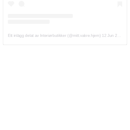
Ett inlägg delat av Interiørbutikker (@mitt.vakre.hjem)
12 Jun 2020 kl. 12:50 PDT