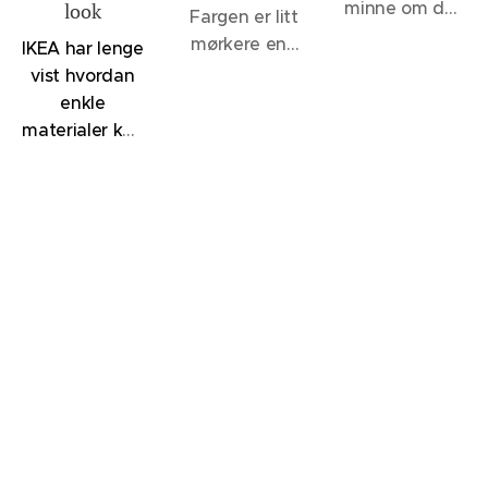
minne om den
look
Fargen er litt
velkjente 1140
mørkere enn
IKEA har lenge
Sand, men vil
12075
vist hvordan
oppleves et
Soothing
enkle
snev mer
Beige og 1140
materialer kan
dempet, - et
Sand, men
kombineres
svakt slør av
lysere enn
for å skape
noe sortaktig
klassikerne
kjøkken som
brer seg over
1929
føles både
fargen. 12075
Muskatnøtt og
moderne og
Soothing
1623
innbydende.
Beige er flott
Marrakesh.
Denne
til en rekke
Disse fargene
løsningen
lysere hvite
står for øvrig
med
og beige
svært godt
HAVSTORP
toner.
12075
sammen.
fronter i lys
Soothing
12076 Modern
grå og den
Beige er fin til
Beige er fin til
helt nye