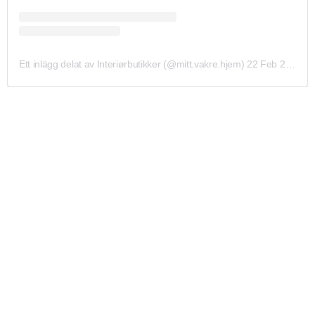
Ett inlägg delat av Interiørbutikker (@mitt.vakre.hjem)
22 Feb 2020 kl. 7:37 PST