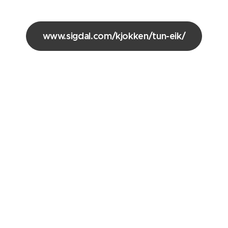
www.sigdal.com/kjokken/tun-eik/