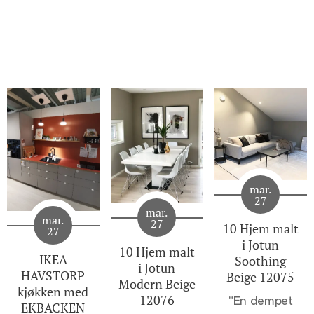
mar.
27
mar.
mar.
27
10 Hjem malt
27
i Jotun
10 Hjem malt
IKEA
Soothing
i Jotun
HAVSTORP
Beige 12075
Modern Beige
kjøkken med
12076
"
En dempet
EKBACKEN