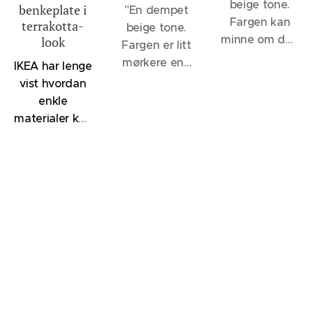
beige tone.
benkeplate i
"En dempet
Fargen kan
terrakotta-
beige tone.
minne om den
look
Fargen er litt
velkjente 1140
mørkere enn
IKEA har lenge
Sand, men vil
12075
vist hvordan
oppleves et
Soothing
enkle
snev mer
Beige og 1140
materialer kan
dempet, - et
Sand, men
kombineres
svakt slør av
lysere enn
for å skape
noe sortaktig
klassikerne
kjøkken som
brer seg over
1929
føles både
fargen. 12075
Muskatnøtt og
moderne og
Soothing
1623
innbydende.
Beige er flott
Marrakesh.
Denne
til en rekke
Disse fargene
løsningen
lysere hvite
står for øvrig
med
og beige
svært godt
HAVSTORP
toner.
12075
sammen.
fronter i lys