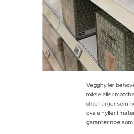
Vegghyller behøver 
mikse eller match
ulike farger som hv
ovale hyller i mat
garanter noe som p