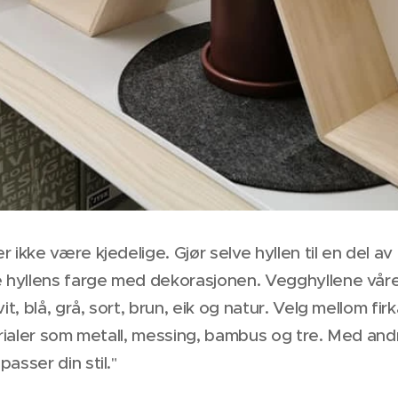
ikke være kjedelige. Gjør selve hyllen til en del av 
e hyllens farge med dekorasjonen. Vegghyllene vår
it, blå, grå, sort, brun, eik og natur. Velg mellom f
erialer som metall, messing, bambus og tre. Med and
asser din stil.
"