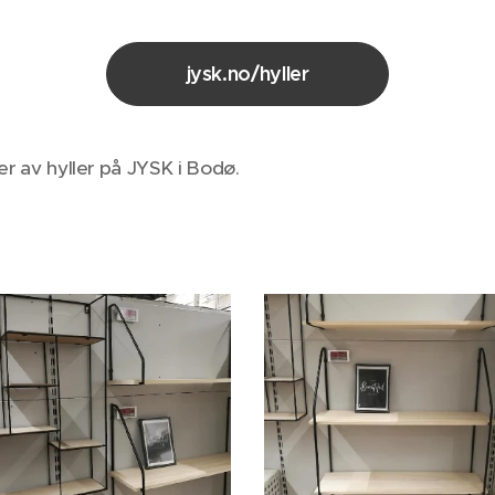
jysk.no/hyller
der av hyller på JYSK i Bodø.