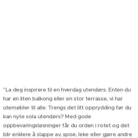
"La deg inspirere til en hverdag utendørs. Enten du
har en liten balkong eller en stor terrasse, vi har
utemøbler til alle. Trengs det litt opprydding før du
kan nyte sola utendørs? Med gode
oppbevaringsløsninger får du orden i rotet og det
blir enklere å slappe av, spise, leke eller gjøre andre