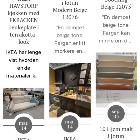
i Jotun
HAVSTORP
Beige 12075
Modern Beige
kjøkken med
12076
"
En dempet
EKBACKEN
beige tone.
benkeplate i
"En dempet
Fargen kan
terrakotta-
beige tone.
minne om den
look
Fargen er litt
velkjente 1140
mørkere enn
IKEA har lenge
Sand, men vil
12075
vist hvordan
oppleves et
Soothing
enkle
snev mer
Beige og 1140
materialer kan
dempet, - et
Sand, men
kombineres
svakt slør av
lysere enn
for å skape
noe sortaktig
klassikerne
kjøkken som
brer seg over
1929
føles både
fargen. 12075
sep.
Muskatnøtt og
moderne og
03
Soothing
1623
mar.
mar.
innbydende.
14
Beige er flott
14
10 Hjem malt
Marrakesh.
Denne
til en rekke
i Jotun
Disse fargene
løsningen
IKEA