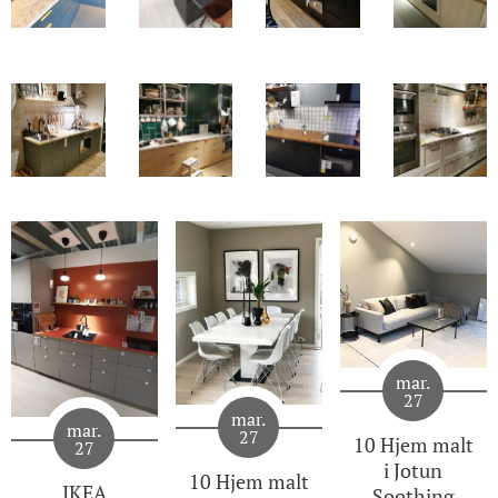
mar.
27
mar.
mar.
27
10 Hjem malt
27
i Jotun
10 Hjem malt
IKEA
Soothing