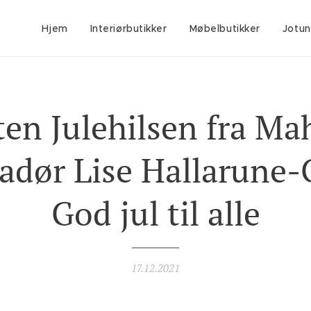
Hjem
Interiørbutikker
Møbelbutikker
Jotun
iten Julehilsen fra M
adør Lise Hallarune-
God jul til alle
17.12.2021