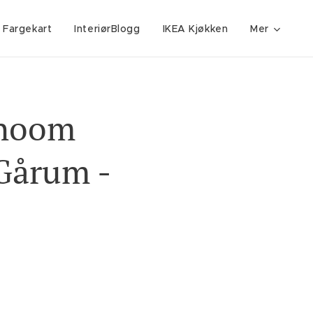
 Fargekart
InteriørBlogg
IKEA Kjøkken
Mer
ahoom
Gårum -