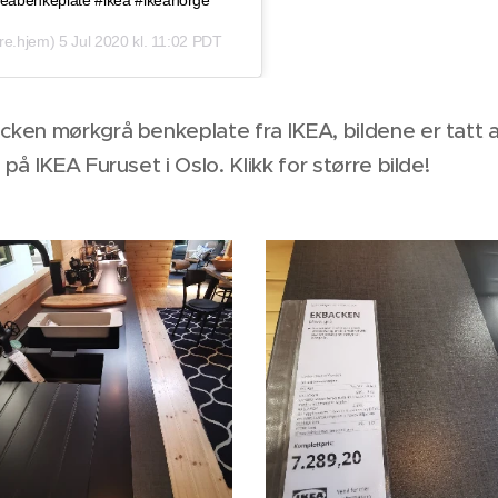
re.hjem)
5 Jul 2020 kl. 11:02 PDT
cken mørkgrå benkeplate fra IKEA, bildene er tatt 
 på IKEA Furuset i Oslo. Klikk for større bilde!