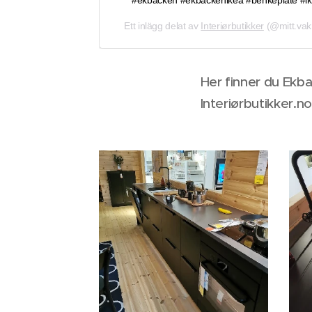
Ett inlägg delat av
Interiørbutikker
(@mitt.vak
Her finner du Ekba
Interiørbutikker.no