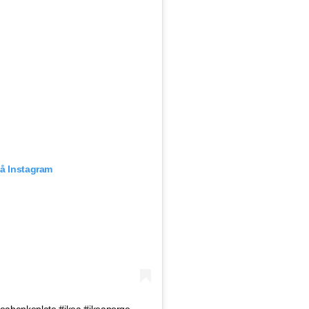
på Instagram
eabenkeplate #ikea #ikeanorge