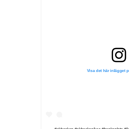
Visa det här inlägget 
#ekbacken #ekbackenikea #benkeplate #ik