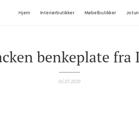
Hjem
Interiørbutikker
Møbelbutikker
Jotun
cken benkeplate fra
05.07.2020